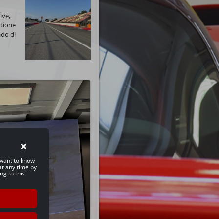
ive,
stione
ado di
u want to know
at any time by
ng to this