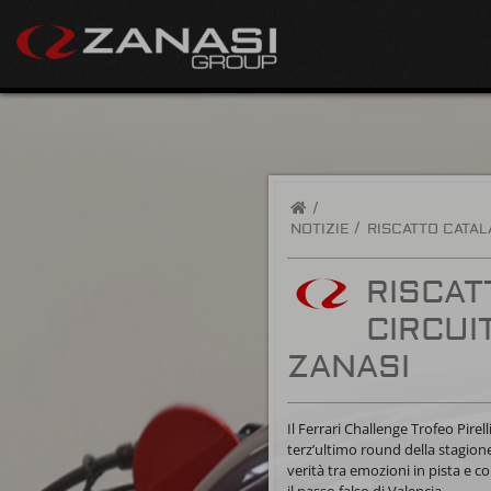
/
NOTIZIE
RISCATTO CATAL
RISCAT
CIRCUI
ZANASI
Il Ferrari Challenge Trofeo Pire
terz’ultimo round della stagion
verità tra emozioni in pista e co