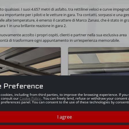
to qualsiasi. I suoi 4.657 metri di asfalto, tra rettilinei veloci e curve impegnat
importante per i piloti e le vetture in gara. Tra contatti, sorpassi e una ge
e alte temperature, è emerso il carattere di Marco Zanasi, che è stato in gr
ara 1 in una brillante reazione in gara 2.
uovamente accolto i propri ospiti, clienti e partner nella sua esclusiva area
olontà di trasformare ogni appuntamento in un’esperienza memorabile.
e Preference
s cookies, including from third parties, to improve the browsing experience. If yo
 consult our
Cookie Policy
. You can freely lend, refuse or withdraw your consent 
 preferences panel. You can consent to the use of these technologies by consenti
I agree