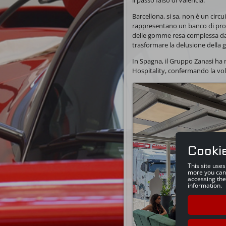
il passo falso di Valencia.
Barcellona, si sa, non è un circui
rappresentano un banco di prova 
delle gomme resa complessa dall
trasformare la delusione della g
In Spagna, il Gruppo Zanasi ha n
Hospitality, confermando la v
Cooki
This site use
more you can
accessing the
information.