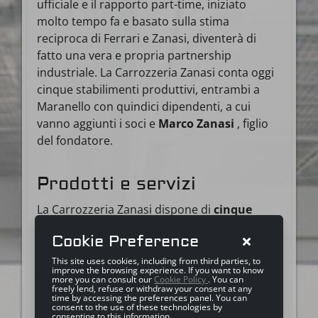
ufficiale e il rapporto part-time, iniziato
molto tempo fa e basato sulla stima
reciproca di Ferrari e Zanasi, diventerà di
fatto una vera e propria partnership
industriale. La Carrozzeria Zanasi conta oggi
cinque stabilimenti produttivi, entrambi a
Maranello con quindici dipendenti, a cui
vanno aggiunti i soci e
Marco Zanasi
, figlio
del fondatore.
Prodotti e servizi
La Carrozzeria Zanasi dispone di
cinque
forni di verniciatura
; di tre banchi controllo
Cookie Preference
carrozzeria
Car Bench
, di cui uno specifico
per tester
strutture in alluminio (Ferrari
This site uses cookies, including from third parties, to
improve the browsing experience. If you want to know
360 Modena)
per controlli specifici su
more you can consult our
Cookie Policy
. You can
freely lend, refuse or withdraw your consent at any
carrozzerie Ferrari
; Dime originali della casa
time by accessing the preferences panel. You can
consent to the use of these technologies by
per riparazioni “all’avanguardia”; banchi
consenting to this information.