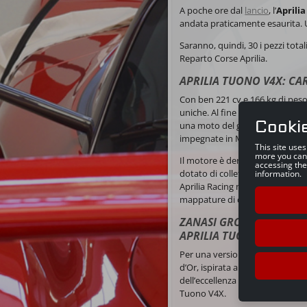
A poche ore dal
lancio
, l’
Aprili
andata praticamente esaurita. U
Saranno, quindi, 30 i pezzi tota
Reparto Corse Aprilia.
APRILIA TUONO V4X: CA
Con ben 221 cv e 166 kg
di pes
uniche. Al fine di aumentare la s
Cooki
una moto del genere una genero
impegnate in MotoGP.
This site use
more you can
Il motore è derivato dall’unità
accessing the
dotato di collettori in titanio e
information.
Aprilia Racing nella MotoGP. La 
mappature di controllo motore e
ZANASI GROUP REALIZZA
APRILIA TUONO V4X, ISP
Per una versione così speciale, 
d’Or, ispirata alla Aprilia RSV
dell’eccellenza espressa dal Gr
Tuono V4X.