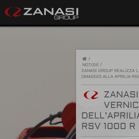
/
NOTIZIE
ZANASI GROUP REALIZZA L
OMAGGIO ALLA APRILIA RS
ZANASI
VERNIC
DELL’APRIL
RSV 1000 R