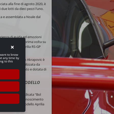
ciata alla fine di agosto 2020, è
due lotti da dieci pezzi l’uno.
ata e assemblata a Noale dal
erienza di guida ed emozioni
a introdotta per la prima volta su
equipaggia le Aprilia RS-GP
u want to know
at any time by
mpianto di scarico Akrapovic è
ng to this
la stessa unità utilizzata da
che di funzionamento e dotata di
L D’OR” DEL MODELLO
a della grafica dedicata “Bol
vo e importante riconoscimento
icità al nuovo modello Aprilia