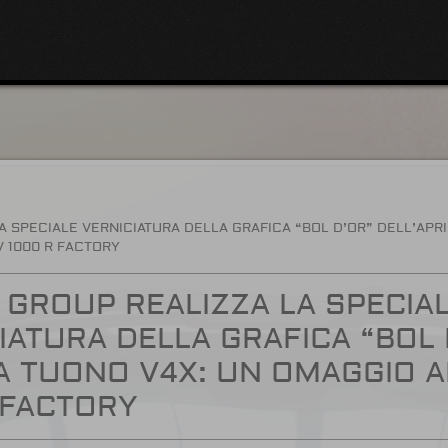
A SPECIALE VERNICIATURA DELLA GRAFICA “BOL D’OR” DELL’APRI
V 1000 R FACTORY
 GROUP REALIZZA LA SPECIA
IATURA DELLA GRAFICA “BOL 
IA TUONO V4X: UN OMAGGIO A
 FACTORY