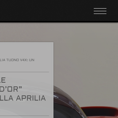
LIA TUONO V4X: UN
LE
D’OR”
LLA APRILIA