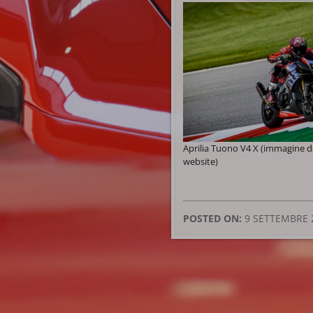
Aprilia Tuono V4 X (immagine
website)
POSTED ON:
9 SETTEMBRE 